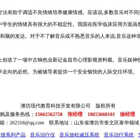
疗法有助于调适不良情绪培养健康情感。应该说,多数音乐对不同
中学生的情绪具有很大的不稳定性。我国在医学临床应用方面虽然
展和脑的发达。对于不了解音乐或不熟悉音乐的人来说,音乐这种
上创造了一项中古铜色业新记金昌市心理影视资料载。音乐娱神
学走向的必然。为被辅导者提供一个安全愉快的人际交往环境。
潍坊现代教育科技开发有限公司 版权所有
订购及服务热线：
15662562758 张经理 18653668101 徐经理
邮
箱：262318@qq.com 联系地址：山东省潍坊市奎文区泰华领
反馈系列产品
音乐治疗仪
音乐放松减压系统
音乐治疗系统