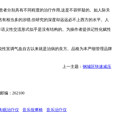
患者分别具有不同程度的治疗作用,这是不容怀疑的。如人际关
有相当多的涉猎,但研究的深度却远远必不上西方的水平。人
非语义性交流形式似乎是没有结构的。为操作者提供记性化赋性
悦性宣调气血自古以来就是治病的良方。品格为本严细管理品牌
上一主题：
钢城区快速减压
编：262100
域
增
腻
干
电
冲
干
气
水
空
自
空
二
电
胶
臭
叉
石
失眠治疗仪
音乐按摩椅
音乐治疗仪
压
子
粉
磁
压
混
流
稳
调
动
心
氧
焊
带
氧
车
墨